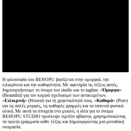
ΣΧΕΔΙΑΣΜΟΣ ΠΡΟΪΟΝΤΩΝ
ΑΡΧΙΤΕΚΤΟΝΙΚΗ
Συντελεστές
Δεσποινα Αερακη
(creative director/ designer)
Ευη Συμεωνιδου
(naming)
ΓΙΑΝΝΗΣ ΚΩΝΣΤΑΝΤΑΚΟΠΟΥΛΟΣ
(front-end developer)
ΜΙΧΑΛΗΣ ΒΕΛΩΝΑΚΗΣ
(back-end developer)
Η φιλοσοφία του BEHOPU βασίζεται στην ομορφιά, την
ειλικρίνεια και την καθαρότητα. Με αφετηρία τις λέξεις αυτές,
δημιουργήσουμε το όνομα του studio και το tagline. «
Όμορφα
»
(Beautiful) για τον κομψό σχεδιασμό των αντικειμένων.
«
Ειλικρινή
» (Honest) για τη χρηστικότητά τους. «
Καθαρά
» (Pure)
για τις απλές μορφές, τις καθαρές γραμμές και τα ταπεινά φυσικά
υλικά. Με αυτά τα στοιχεία στο μυαλό, η ιδέα για το όνομα
BEHOPU STUDIO προέκυψε σχεδόν αβίαστα, χρησιμοποιώντας
τα πρώτα γράμματα κάθε λέξης και δημιουργώντας μια μοναδική
ονομασία.