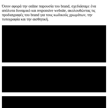
Όσον αφορά την online παρουσία του brand, σχεδιάσαμε ένα
απόλυτα δυναμικό και responsive website, ακολουθώντας τις
προδιαγραφές του brand για τους κωδικούς χρωμάτων, την
τυπογραφία και την αισθητική.
Προσέξαμε ιδιαίτερα πώς θα εμφανίζονται η τυπογραφία και το
σύμβολο (ποτέ μαζί), αλλάζοντας το χρώμα ανάλογα με το φόντο
που εμφανίζεται στον χρήστη, καθώς κάνει scroll. Σε κάθε σελίδα,
υπάρχουν κατακόρυφα breadcrumbs (που παραπέμπουν έμμεσα
στο κατακόρυφο λογότυπο της εταιρείας) που υπενθυμίζουν στον
χρήστη σε ποια ενότητα του website βρίσκεται.