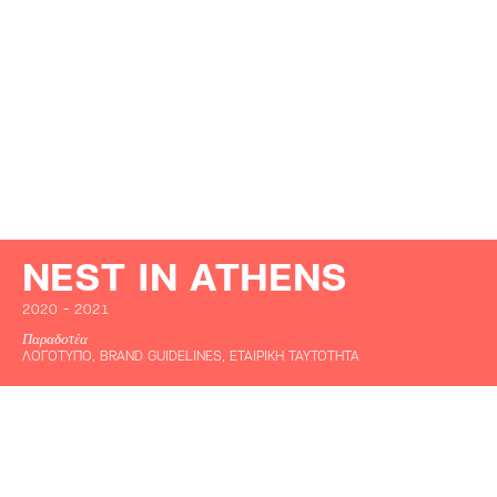
NEST IN ATHENS
-
2020
2021
Παραδοτέα
ΛΟΓΟΤΥΠΟ, BRAND GUIDELINES, ΕΤΑΙΡΙΚΗ ΤΑΥΤΟΤΗΤΑ
© AERAKI.DESIGN 2005-2026
ALL RIGHTS RESERVED
CREDITS
ΠΟΛΙΤΙΚΗ ΑΠΟΡΡΗΤΟΥ
ΟΡΟΙ ΧΡΗΣΗΣ